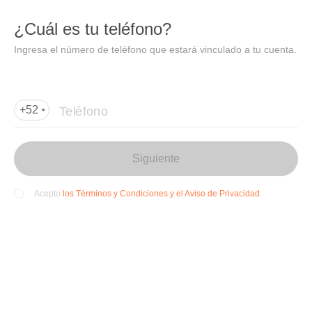
DIDI
Abrir
¿Cuál es tu teléfono?
Abrir en DiDi
Ingresa el número de teléfono que estará vinculado a tu cuenta.
Agregar dirección de entrega
Por favor, agrega la dir
ección de entrega
Teléfono
+52
Siguiente
los Términos y Condiciones y el Aviso de Privacidad.
Acepto