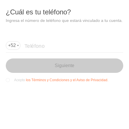
DIDI
Abrir
¿Cuál es tu teléfono?
Abrir en DiDi
Ingresa el número de teléfono que estará vinculado a tu cuenta.
Agregar dirección de entrega
Por favor, agrega la dir
ección de entrega
Teléfono
+52
Siguiente
los Términos y Condiciones y el Aviso de Privacidad.
Acepto