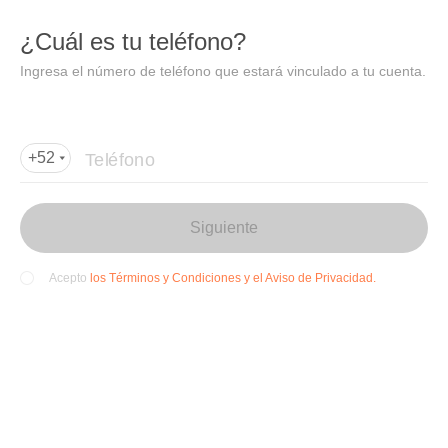
DIDI
Abrir
¿Cuál es tu teléfono?
Abrir en DiDi
Ingresa el número de teléfono que estará vinculado a tu cuenta.
Agregar dirección de entrega
Por favor, agrega la dir
ección de entrega
Teléfono
+52
Siguiente
los Términos y Condiciones y el Aviso de Privacidad.
Acepto