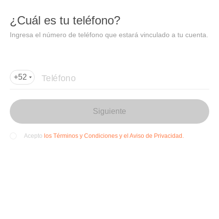
DIDI
Abrir
¿Cuál es tu teléfono?
Abrir en DiDi
Ingresa el número de teléfono que estará vinculado a tu cuenta.
Agregar dirección de entrega
Por favor, agrega la dir
ección de entrega
Teléfono
+52
Siguiente
los Términos y Condiciones y el Aviso de Privacidad.
Acepto