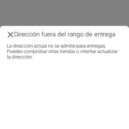
Dirección fuera del rango de entrega
La dirección actual no se admite para entregas.
Puedes comprobar otras tiendas o intentar actualizar
Asóciate con nosotros
la dirección.
Hazte repartidor de DiDi Food
Abre una tienda en DiDi Food
Información de la empresa
Acerca de DiDi Food
Contáctanos
Join Us