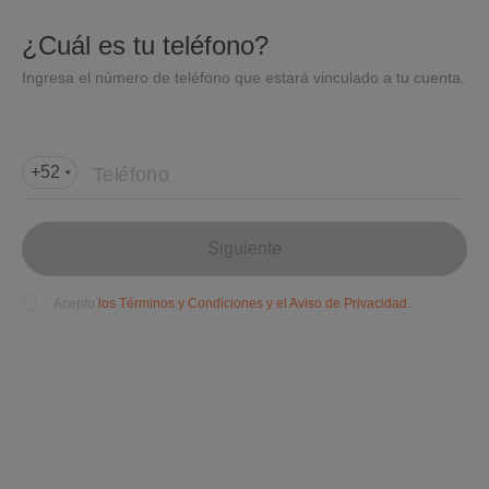
DIDI
Abrir
¿Cuál es tu teléfono?
Abrir en DiDi
Ingresa el número de teléfono que estará vinculado a tu cuenta.
Agregar dirección de entrega
Por favor, agrega la dir
ección de entrega
Teléfono
+52
Fuera del rango
de entrega
Siguiente
los Términos y Condiciones y el Aviso de Privacidad.
Acepto
El Rincón de Jessy Rest
aurant Bar
$$$
Mexicana
4.3(70+)