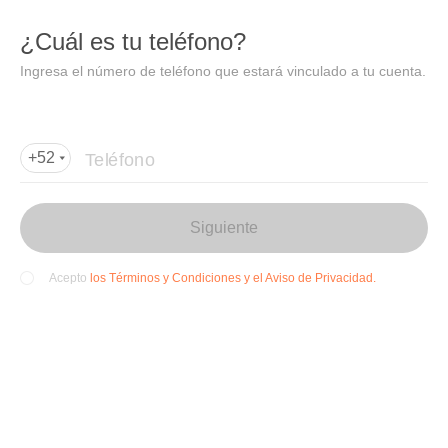
DIDI
Abrir
¿Cuál es tu teléfono?
Abrir en DiDi
Ingresa el número de teléfono que estará vinculado a tu cuenta.
Agregar dirección de entrega
Por favor, agrega la dir
ección de entrega
Teléfono
+52
Siguiente
los Términos y Condiciones y el Aviso de Privacidad.
Acepto