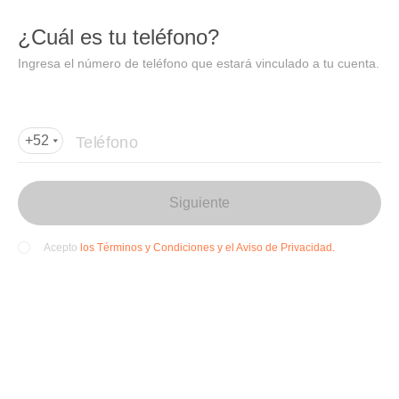
DIDI
Abrir
¿Cuál es tu teléfono?
Abrir en DiDi
Ingresa el número de teléfono que estará vinculado a tu cuenta.
Agregar dirección de entrega
Por favor, agrega la dir
ección de entrega
Teléfono
+52
Siguiente
los Términos y Condiciones y el Aviso de Privacidad.
Acepto