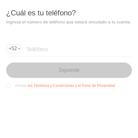
DIDI
Abrir
¿Cuál es tu teléfono?
Abrir en DiDi
Ingresa el número de teléfono que estará vinculado a tu cuenta.
Agregar dirección de entrega
Por favor, agrega la dir
ección de entrega
Teléfono
+52
Siguiente
los Términos y Condiciones y el Aviso de Privacidad.
Acepto