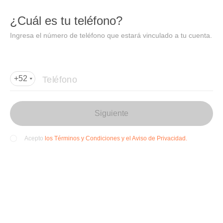
DIDI
Abrir
¿Cuál es tu teléfono?
Abrir en DiDi
Ingresa el número de teléfono que estará vinculado a tu cuenta.
Agregar dirección de entrega
Por favor, agrega la dir
ección de entrega
Teléfono
+52
Siguiente
los Términos y Condiciones y el Aviso de Privacidad.
Acepto