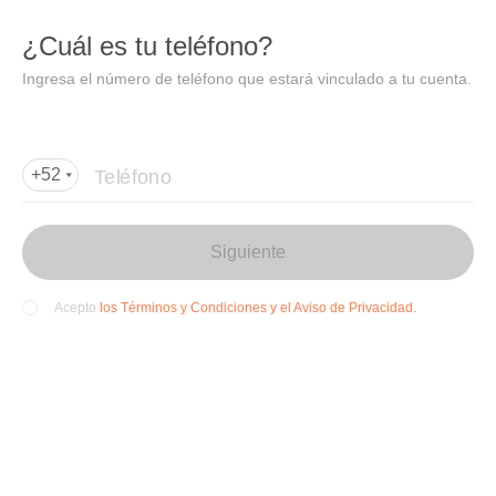
DIDI
Abrir
¿Cuál es tu teléfono?
Abrir en DiDi
Ingresa el número de teléfono que estará vinculado a tu cuenta.
Agregar dirección de entrega
Por favor, agrega la dir
ección de entrega
Teléfono
+52
Siguiente
los Términos y Condiciones y el Aviso de Privacidad.
Acepto