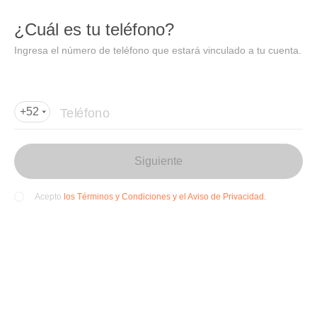
DIDI
Abrir
¿Cuál es tu teléfono?
Abrir en DiDi
Ingresa el número de teléfono que estará vinculado a tu cuenta.
Agregar dirección de entrega
Por favor, agrega la dir
ección de entrega
Teléfono
+52
Siguiente
los Términos y Condiciones y el Aviso de Privacidad.
Acepto