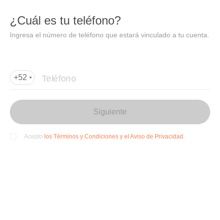
DIDI
Abrir
¿Cuál es tu teléfono?
Abrir en DiDi
Ingresa el número de teléfono que estará vinculado a tu cuenta.
Agregar dirección de entrega
Por favor, agrega la dir
ección de entrega
Teléfono
+52
Siguiente
los Términos y Condiciones y el Aviso de Privacidad.
Acepto