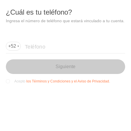
DIDI
Abrir
¿Cuál es tu teléfono?
Abrir en DiDi
Ingresa el número de teléfono que estará vinculado a tu cuenta.
Agregar dirección de entrega
Por favor, agrega la dir
ección de entrega
Teléfono
+52
Siguiente
los Términos y Condiciones y el Aviso de Privacidad.
Acepto