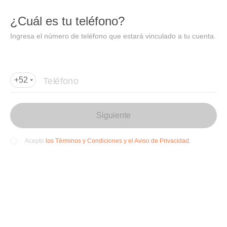
DIDI
Abrir
¿Cuál es tu teléfono?
Abrir en DiDi
Ingresa el número de teléfono que estará vinculado a tu cuenta.
Agregar dirección de entrega
Por favor, agrega la dir
ección de entrega
Teléfono
+52
Siguiente
los Términos y Condiciones y el Aviso de Privacidad.
Acepto