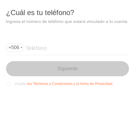
DIDI
Abrir
¿Cuál es tu teléfono?
Abrir en DiDi
Ingresa el número de teléfono que estará vinculado a tu cuenta.
Agregar dirección de entrega
Por favor, agrega la dir
ección de entrega
Teléfono
+506
Siguiente
los Términos y Condiciones y el Aviso de Privacidad.
Acepto