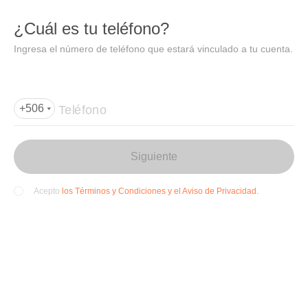
DIDI
Abrir
¿Cuál es tu teléfono?
Abrir en DiDi
Ingresa el número de teléfono que estará vinculado a tu cuenta.
Agregar dirección de entrega
Por favor, agrega la dir
ección de entrega
Teléfono
+506
Siguiente
los Términos y Condiciones y el Aviso de Privacidad.
Acepto