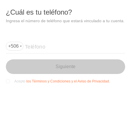
DIDI
Abrir
¿Cuál es tu teléfono?
Abrir en DiDi
Ingresa el número de teléfono que estará vinculado a tu cuenta.
Agregar dirección de entrega
Por favor, agrega la dir
ección de entrega
Teléfono
+506
Siguiente
los Términos y Condiciones y el Aviso de Privacidad.
Acepto